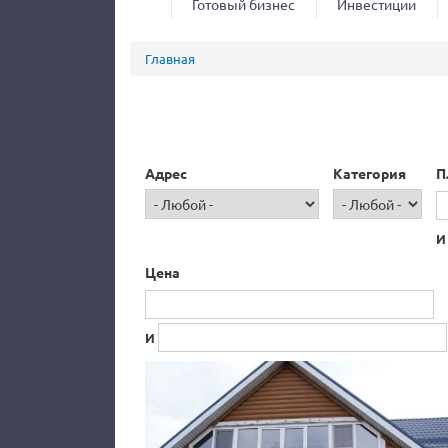
Готовый бизнес
Инвестиции
Вы здесь
Главная
Адрес
Категория
П
И
Цена
И